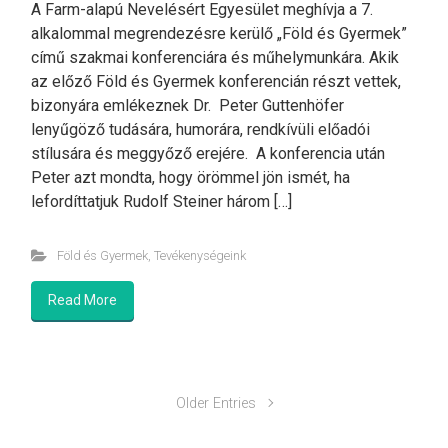
A Farm-alapú Nevelésért Egyesület meghívja a 7.
alkalommal megrendezésre kerülő „Föld és Gyermek”
című szakmai konferenciára és műhelymunkára. Akik
az előző Föld és Gyermek konferencián részt vettek,
bizonyára emlékeznek Dr. Peter Guttenhöfer
lenyűgöző tudására, humorára, rendkívüli előadói
stílusára és meggyőző erejére. A konferencia után
Peter azt mondta, hogy örömmel jön ismét, ha
lefordíttatjuk Rudolf Steiner három […]
Föld és Gyermek
,
Tevékenységeink
Read More
Older Entries